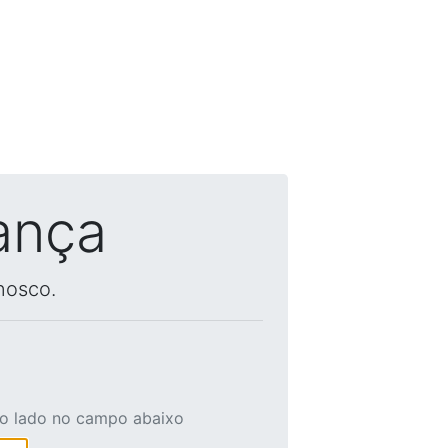
ança
nosco.
ao lado no campo abaixo