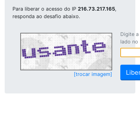
Para liberar o acesso
do IP
216.73.217.165
,
responda ao desafio abaixo.
Digite 
lado no
[trocar imagem]