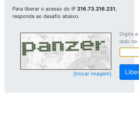
Para liberar o acesso
do IP
216.73.216.231
,
responda ao desafio abaixo.
Digite 
lado no
[trocar imagem]