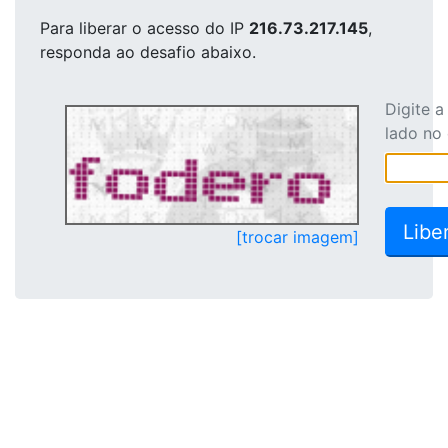
Para liberar o acesso
do IP
216.73.217.145
,
responda ao desafio abaixo.
Digite 
lado no
[trocar imagem]