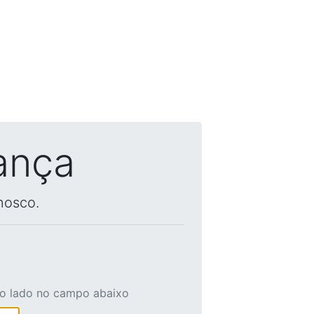
ança
nosco.
ao lado no campo abaixo