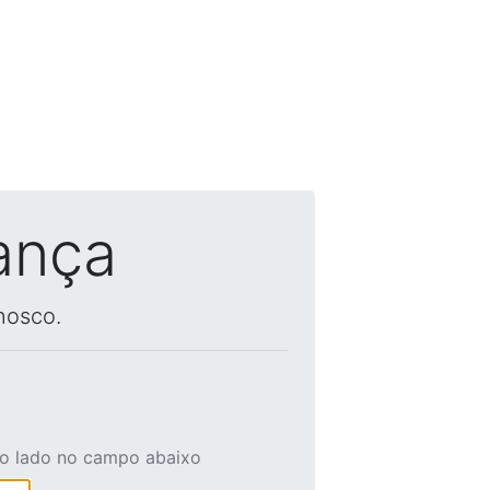
ança
nosco.
ao lado no campo abaixo