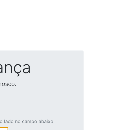
ança
nosco.
ao lado no campo abaixo