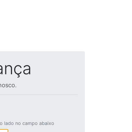
ança
nosco.
ao lado no campo abaixo